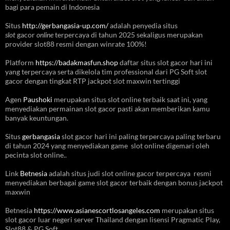
bagi para pemain di Indonesia
Situs
http://gerbangasia-up.com/
adalah penyedia situs
slot
gacor
online
terpercaya di tahun 2025 sekaligus merupakan
provider slot88 resmi dengan winrate 100%!
Platform
https://badakmasfun.shop
daftar situs slot gacor hari ini
yang terpercaya serta dikelola tim professional dari PG Soft slot
gacor dengan tingkat RTP jackpot slot maxwin tertinggi
Agen
Paushoki
merupakan situs slot online terbaik saat ini, yang
menyediakan permainan slot gacor pasti akan memberikan kamu
banyak keuntungan.
Situs
gerbangasia
slot gacor hari ini paling terpercaya paling terbaru
di tahun 2024 yang menyediakan game slot online digemari oleh
pecinta slot online..
Link
Betnesia
adalah situs judi slot online gacor terpercaya resmi
menyediakan berbagai game slot gacor terbaik dengan bonus jackpot
maxwin
Betnesia
https://www.asianescortlosangeles.com
merupakan situs
slot gacor luar negeri server Thailand dengan lisensi Pragmatic Play,
Slot88 & PG Soft.