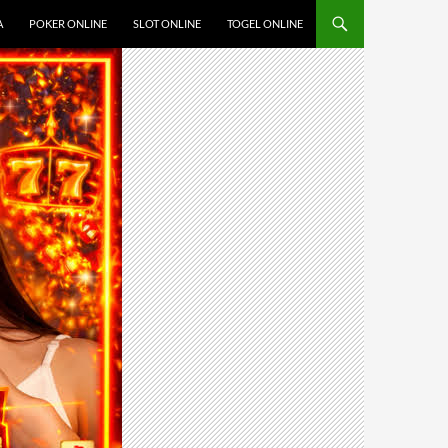
A
POKER ONLINE
SLOT ONLINE
TOGEL ONLINE