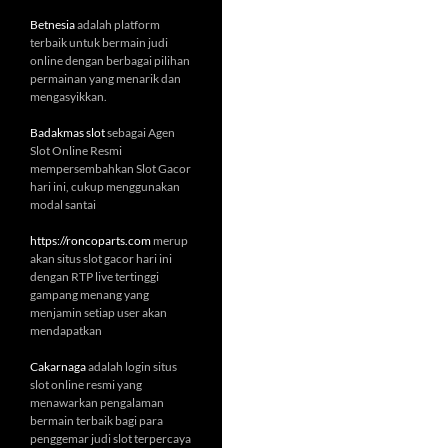
Betnesia
adalah platform
terbaik untuk bermain judi
online dengan berbagai pilihan
permainan yang menarik dan
mengasyikkan.
Badakmas slot
sebagai Agen
Slot Online Resmi
mempersembahkan Slot Gacor
hari ini, cukup menggunakan
modal santai
https://roncoparts.com
merup
akan situs slot gacor hari ini
dengan RTP live tertinggi
gampang menang yang
menjamin setiap user akan
mendapatkan
Cakarnaga
adalah login situs
slot online resmi yang
menawarkan pengalaman
bermain terbaik bagi para
penggemar judi slot terpercaya