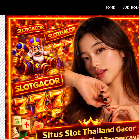
LANGSUNG KE ISI
HOME
JUDI BOL