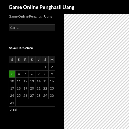
Cari
Game Online Penghasil Uang
Game Online Penghasil Uang
C
a
r
i
u
AGUSTUS 2026
n
t
S
S
R
K
J
S
M
u
1
2
k
:
3
4
5
6
7
8
9
10
11
12
13
14
15
16
17
18
19
20
21
22
23
24
25
26
27
28
29
30
31
« Jul