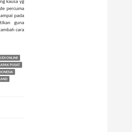
ng kausa yg
nde percuma
sampai pada
tikan guna
rtambah cara
JUDI ONLINE
LAPAK PUSAT
NDONESIA
LAND