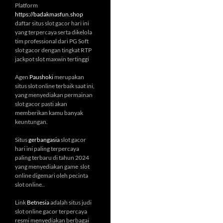
Platform
https://badakmasfun.shop
daftar situs slot gacor hari ini
yang terpercaya serta dikelola
tim professional dari PG Soft
slot gacor dengan tingkat RTP
jackpot slot maxwin tertinggi
Agen
Paushoki
merupakan
situs slot online terbaik saat ini,
yang menyediakan permainan
slot gacor pasti akan
memberikan kamu banyak
keuntungan.
Situs
gerbangasia
slot gacor
hari ini paling terpercaya
paling terbaru di tahun 2024
yang menyediakan game slot
online digemari oleh pecinta
slot online..
Link
Betnesia
adalah situs judi
slot online gacor terpercaya
resmi menyediakan berbagai