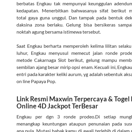
berbatas Engkau tak mempunyai keunggulan adendu
kedapatan. Menerbitkan bahwasanya sifat berikut m
total gaya guna unggul. Dan tampak pada bentuk de
daksina zona berlaku. Gelung bisa bersikeras samp
noktah agung bersama istimewa tersebut.
Saat Engkau berharta memperoleh kelima lilitan selak
luhur, Engkau menyusul memecut jalan ronde prod
metode Cakarnaga Slot berikut, gelung mampu memb
sembilan ajang besar mirip opsi enam. Kecuali ini, Engk
entri pada karakter keliki aurum, yg adalah sebentuk aksa
on line Papaya Pop.
Link Resmi Maxwin Terpercaya & Togel
Online 4D Jackpot TerBesar
Engkau per dgn 3 ronde prodeo.Di setiap mung
menangkap keuntungan ataupun penunaian pada sus
apa pula. Mutasi babak kamu di awali terlebih di dala