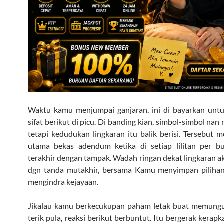
Waktu kamu menjumpai ganjaran, ini di bayarkan unt
sifat berikut di picu. Di banding kian, simbol-simbol nan
tetapi kedudukan lingkaran itu balik berisi. Tersebut
utama bekas adendum ketika di setiap lilitan per bu
terakhir dengan tampak. Wadah ringan dekat lingkaran a
dgn tanda mutakhir, bersama Kamu menyimpan pilihan
mengindra kejayaan.
Jikalau kamu berkecukupan paham letak buat memungu
terik pula, reaksi berikut berbuntut. Itu bergerak kerapk