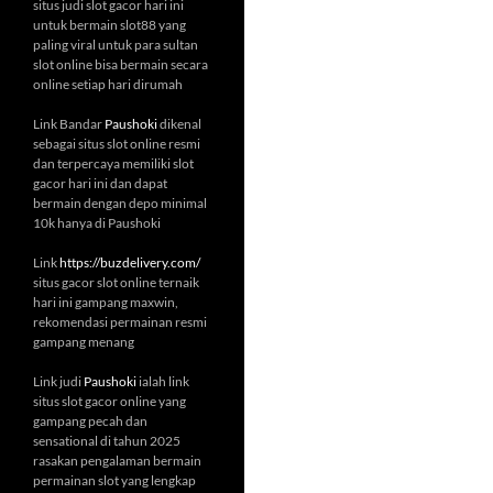
situs judi slot gacor hari ini
untuk bermain slot88 yang
paling viral untuk para sultan
slot online bisa bermain secara
online setiap hari dirumah
Link Bandar
Paushoki
dikenal
sebagai situs slot online resmi
dan terpercaya memiliki slot
gacor hari ini dan dapat
bermain dengan depo minimal
10k hanya di Paushoki
Link
https://buzdelivery.com/
situs gacor slot online ternaik
hari ini gampang maxwin,
rekomendasi permainan resmi
gampang menang
Link judi
Paushoki
ialah link
situs slot gacor online yang
gampang pecah dan
sensational di tahun 2025
rasakan pengalaman bermain
permainan slot yang lengkap