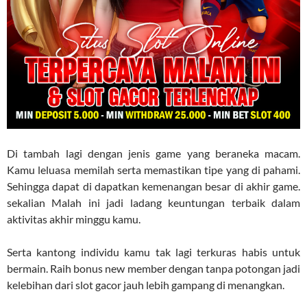
Di tambah lagi dengan jenis game yang beraneka macam.
Kamu leluasa memilah serta memastikan tipe yang di pahami.
Sehingga dapat di dapatkan kemenangan besar di akhir game.
sekalian Malah ini jadi ladang keuntungan terbaik dalam
aktivitas akhir minggu kamu.
Serta kantong individu kamu tak lagi terkuras habis untuk
bermain. Raih bonus new member dengan tanpa potongan jadi
kelebihan dari slot gacor jauh lebih gampang di menangkan.