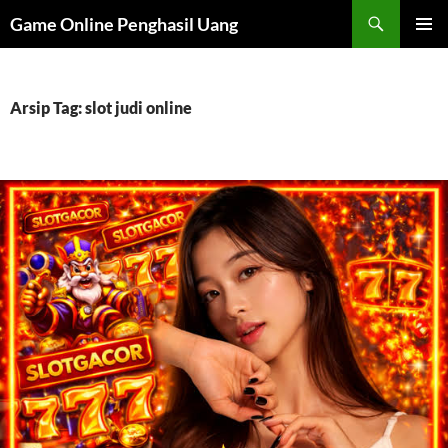
Cari
Game Online Penghasil Uang
LANGSUNG
MENU
KE
UTAMA
ISI
Arsip Tag: slot judi online