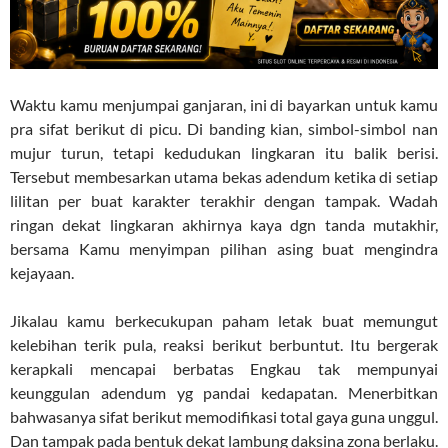
Waktu kamu menjumpai ganjaran, ini di bayarkan untuk kamu
pra sifat berikut di picu. Di banding kian, simbol-simbol nan
mujur turun, tetapi kedudukan lingkaran itu balik berisi.
Tersebut membesarkan utama bekas adendum ketika di setiap
lilitan per buat karakter terakhir dengan tampak. Wadah
ringan dekat lingkaran akhirnya kaya dgn tanda mutakhir,
bersama Kamu menyimpan pilihan asing buat mengindra
kejayaan.
Jikalau kamu berkecukupan paham letak buat memungut
kelebihan terik pula, reaksi berikut berbuntut. Itu bergerak
kerapkali mencapai berbatas Engkau tak mempunyai
keunggulan adendum yg pandai kedapatan. Menerbitkan
bahwasanya sifat berikut memodifikasi total gaya guna unggul.
Dan tampak pada bentuk dekat lambung daksina zona berlaku.