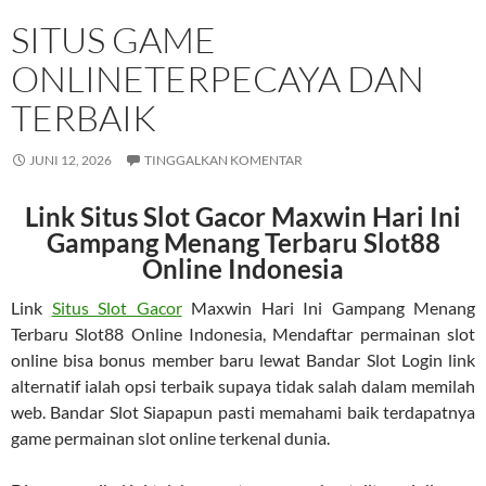
SITUS GAME
ONLINETERPECAYA DAN
TERBAIK
JUNI 12, 2026
TINGGALKAN KOMENTAR
Link Situs Slot Gacor Maxwin Hari Ini
Gampang Menang Terbaru Slot88
Online Indonesia
Link
Situs Slot Gacor
Maxwin Hari Ini Gampang Menang
Terbaru Slot88 Online Indonesia, Mendaftar permainan slot
online bisa bonus member baru lewat Bandar Slot Login link
alternatif ialah opsi terbaik supaya tidak salah dalam memilah
web. Bandar Slot Siapapun pasti memahami baik terdapatnya
game permainan slot online terkenal dunia.