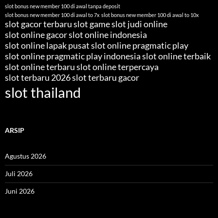
slot bonus new member 100 di awal tanpa deposit
slot bonus new member 100 di awal to 7x
slot bonus new member 100 di awal to 10x
slot gacor terbaru
slot game
slot judi online
slot online gacor
slot online indonesia
slot online lapak pusat
slot online pragmatic play
slot online pragmatic play indonesia
slot online terbaik
slot online terbaru
slot online terpercaya
slot terbaru 2026
slot terbaru gacor
slot thailand
ARSIP
Agustus 2026
Juli 2026
Juni 2026