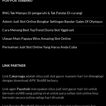
POS-POS TERBARU
RNG Tak Mampu Di pengaruhi & Tak Pandai Di curangi
Admin Judi Slot Online Bongkar Settingan Bandar Gates Of Olympus
Cara Menang Best TopTrend Dunia Slot Yggdrasil
Ulasan Main Papaya Wins Amazing Slot Online
Permainan Judi Slot Online Yang Harus Anda Coba
LINK PARTNER
Link
Cakarnaga
adalah situs judi slot gacor maxwin hari ini dilengkapi
dengan download APK Slot88 terbaru
Link agen
Paushoki
merupakan situs judi slot gacor hari ini untuk
bermain slot88 yang paling viral untuk para sultan slot online bisa
bermain secara online setiap hari dirumah
Link Bandar
Paushoki
dikenal sebagai situs slot online resmi dan