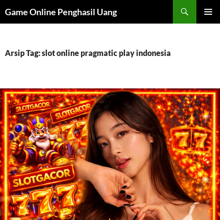
Cari
Game Online Penghasil Uang
LANGSUNG
MENU
KE
UTAMA
ISI
Arsip Tag: slot online pragmatic play indonesia