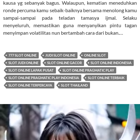
kausa yg sebanyak bagus. Walaupun, kematian meneduhkan
ronde percuma kamu sebaik-baiknya bersama menolong kamu
sampai-sampai pada teladan tamasya ijmal. Selaku
menyeluruh, memastikan guna menyanyikan pintu tagan
menyimpan volatilitas nun bertambah cara dari bukan.…
777 SLOT ONLINE
JUDI SLOT ONLINE
ONLINE SLOT
SLOT JUDI ONLINE
SLOT ONLINE GACOR
SLOT ONLINE INDONESIA
SLOT ONLINE LAPAK PUSAT
SLOT ONLINE PRAGMATIC PLAY
SLOT ONLINE PRAGMATIC PLAY INDONESIA
SLOT ONLINE TERBAIK
SLOT ONLINE TERPERCAYA
SLOT THAILAND