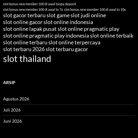
slot bonus new member 100 di awal tanpa deposit
slot bonus new member 100 di awal to 7x
slot bonus new member 100 di awal to 10x
slot gacor terbaru
slot game
slot judi online
slot online gacor
slot online indonesia
slot online lapak pusat
slot online pragmatic play
slot online pragmatic play indonesia
slot online terbaik
slot online terbaru
slot online terpercaya
slot terbaru 2026
slot terbaru gacor
slot thailand
ARSIP
Agustus 2026
Juli 2026
Juni 2026