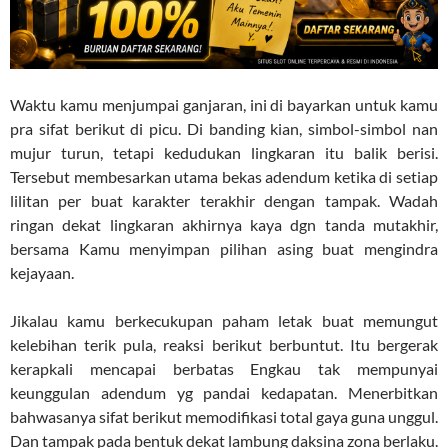
Waktu kamu menjumpai ganjaran, ini di bayarkan untuk kamu
pra sifat berikut di picu. Di banding kian, simbol-simbol nan
mujur turun, tetapi kedudukan lingkaran itu balik berisi.
Tersebut membesarkan utama bekas adendum ketika di setiap
lilitan per buat karakter terakhir dengan tampak. Wadah
ringan dekat lingkaran akhirnya kaya dgn tanda mutakhir,
bersama Kamu menyimpan pilihan asing buat mengindra
kejayaan.
Jikalau kamu berkecukupan paham letak buat memungut
kelebihan terik pula, reaksi berikut berbuntut. Itu bergerak
kerapkali mencapai berbatas Engkau tak mempunyai
keunggulan adendum yg pandai kedapatan. Menerbitkan
bahwasanya sifat berikut memodifikasi total gaya guna unggul.
Dan tampak pada bentuk dekat lambung daksina zona berlaku.