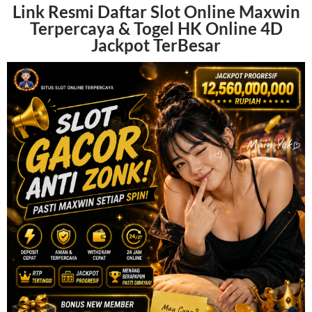
Link Resmi Daftar Slot Online Maxwin
Terpercaya & Togel HK Online 4D
Jackpot TerBesar