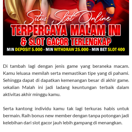
Di tambah lagi dengan jenis game yang beraneka macam.
Kamu leluasa memilah serta memastikan tipe yang di pahami.
Sehingga dapat di dapatkan kemenangan besar di akhir game.
sekalian Malah ini jadi ladang keuntungan terbaik dalam
aktivitas akhir minggu kamu.
Serta kantong individu kamu tak lagi terkuras habis untuk
bermain. Raih bonus new member dengan tanpa potongan jadi
kelebihan dari slot gacor jauh lebih gampang di menangkan.