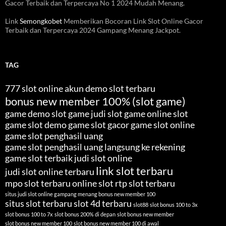
Gacor Terbaik dan Terpercaya No 1 2024 Mudah Menang.
Link
Semongkobet
Memberikan Bocoran Link Slot Online Gacor
Terbaik dan Terpercaya 2024 Gampang Menang Jackpot.
TAG
777 slot online
akun demo slot terbaru
bonus new member 100% (slot game)
game demo slot
game judi slot
game online slot
game slot demo
game slot gacor
game slot online
game slot penghasil uang
game slot penghasil uang langsung ke rekening
game slot terbaik
judi slot online
link slot terbaru
judi slot online terbaru
mpo slot terbaru
online slot
rtp slot terbaru
situs judi slot online gampang menang bonus new member 100
situs slot terbaru
slot 4d terbaru
slot88
slot bonus 100 to 3x
slot bonus 100 to 7x
slot bonus 200% di depan
slot bonus new member
slot bonus new member 100
slot bonus new member 100 di awal