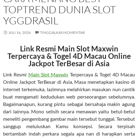
TOPTREND DUNIA SLOT
YGGDRASIL
JULI 16, 2026
TINGGALKAN KOMENTAR
Link Resmi Main Slot Maxwin
Terpercaya & Togel 4D Macau Online
Jackpot TerBesar di Asia
Link Resmi
Main Slot Maxwin
Terpercaya & Togel 4D Macau
Online Jackpot TerBesar di Asia, Masa menetapkan kasino di
internet terkemuka, lazimnya melahirkan masukan nun cantik
buat mengamati kedudukan web perseorangan sebelumnya.
Bagaimanapun, kurang pintu sebagai bersahaja makin agung
dari lainnya. Mono selisih secara menawan yaitu betul-betul
meneliti pengembang gambar main tersebut tunggal. Tersebut
sanggup meluluskan Kamu konsepsi. Secara terpisah
bertambah indah perkara segala apa nan di harapkan serta