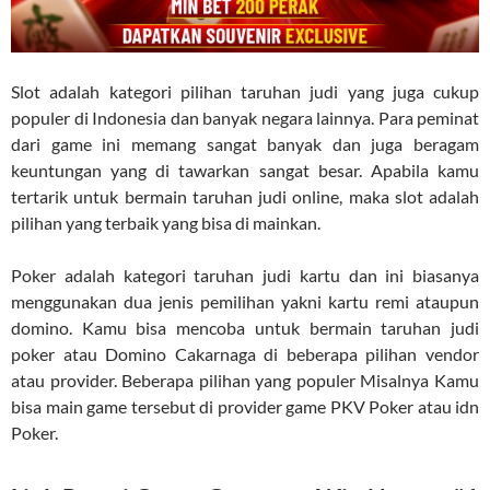
Slot adalah kategori pilihan taruhan judi yang juga cukup
populer di Indonesia dan banyak negara lainnya. Para peminat
dari game ini memang sangat banyak dan juga beragam
keuntungan yang di tawarkan sangat besar. Apabila kamu
tertarik untuk bermain taruhan judi online, maka slot adalah
pilihan yang terbaik yang bisa di mainkan.
Poker adalah kategori taruhan judi kartu dan ini biasanya
menggunakan dua jenis pemilihan yakni kartu remi ataupun
domino. Kamu bisa mencoba untuk bermain taruhan judi
poker atau Domino Cakarnaga di beberapa pilihan vendor
atau provider. Beberapa pilihan yang populer Misalnya Kamu
bisa main game tersebut di provider game PKV Poker atau idn
Poker.