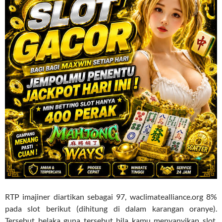
RTP imajiner diartikan sebagai 97, waclimatealliance.org 8%
pada slot berikut (dihitung di dalam karangan oranye).
Tersebut belaka guna tersebut bila kamu menyanyikan slot.