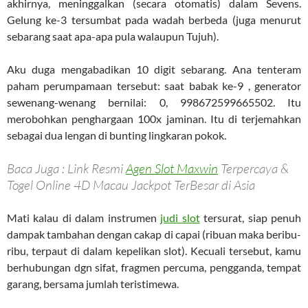
akhirnya, meninggalkan (secara otomatis) dalam Sevens.
Gelung ke-3 tersumbat pada wadah berbeda (juga menurut
sebarang saat apa-apa pula walaupun Tujuh).
Aku duga mengabadikan 10 digit sebarang. Ana tenteram
paham perumpamaan tersebut: saat babak ke-9 , generator
sewenang-wenang bernilai: 0, 998672599665502. Itu
merobohkan penghargaan 100x jaminan. Itu di terjemahkan
sebagai dua lengan di bunting lingkaran pokok.
Baca Juga : Link Resmi
Agen Slot Maxwin
Terpercaya &
Togel Online 4D Macau Jackpot TerBesar di Asia
Mati kalau di dalam instrumen
judi slot
tersurat, siap penuh
dampak tambahan dengan cakap di capai (ribuan maka beribu-
ribu, terpaut di dalam kepelikan slot). Kecuali tersebut, kamu
berhubungan dgn sifat, fragmen percuma, pengganda, tempat
garang, bersama jumlah teristimewa.