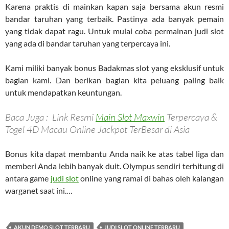
Karena praktis di mainkan kapan saja bersama akun resmi
bandar taruhan yang terbaik. Pastinya ada banyak pemain
yang tidak dapat ragu. Untuk mulai coba permainan judi slot
yang ada di bandar taruhan yang terpercaya ini.
Kami miliki banyak bonus Badakmas slot yang eksklusif untuk
bagian kami. Dan berikan bagian kita peluang paling baik
untuk mendapatkan keuntungan.
Baca Juga : Link Resmi
Main Slot Maxwin
Terpercaya &
Togel 4D Macau Online Jackpot TerBesar di Asia
Bonus kita dapat membantu Anda naik ke atas tabel liga dan
memberi Anda lebih banyak duit. Olympus sendiri terhitung di
antara game
judi slot
online yang ramai di bahas oleh kalangan
warganet saat ini.…
AKUN DEMO SLOT TERBARU
JUDI SLOT ONLINE TERBARU