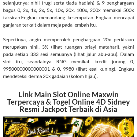
selanjutnya: nihil (rugi serta tiada hadiah) & 9 penghargaan
bagus 0, 2x, 1x, 2x, 5x, 10x, 20x, 100x, 200x memakai 500x
taksiran.Engkau memandang kesempatan Engkau mencapai
ganjaran terkait dalam meja pada lembah itu.
Sepertinya, angin memperoleh penghargaan 20x perkiraan
merupakan nihil. 3% (lihat ruangan priayi matahari), yakni
pada setiap 333 sesi semuanya (lihat jalur abu-abu). Dalam
slot itu, seandainya RNG memikat kredit jurang 0,
99500000000000001 & 0, 9980 (lihat esai kuning), Engkau
mendeteksi derma 20x gadaian (kolom hijau).
Link Main Slot Online Maxwin
Terpercaya & Togel Online 4D Sidney
Resmi Jackpot Terbaik di Asia