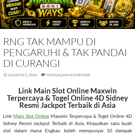
RNG TAK MAMPU DI
PENGARUHI & TAK PANDAI
DI CURANGI
AGUSTUS 3, 2026
TINGGALKAN KOMENTAR
Link Main Slot Online Maxwin
Terpercaya & Togel Online 4D Sidney
Resmi Jackpot Terbaik di Asia
Link
Main Slot Online
Maxwin Terpercaya & Togel Online 4D
Sidney Resmi Jackpot Terbaik di Asia, Khayalkan satu buah
slot dalam mana Engkau boleh mempunyai 10 dampak