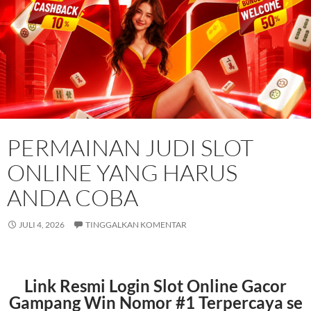
PERMAINAN JUDI SLOT
ONLINE YANG HARUS
ANDA COBA
JULI 4, 2026
TINGGALKAN KOMENTAR
Link Resmi Login Slot Online Gacor
Gampang Win Nomor #1 Terpercaya se