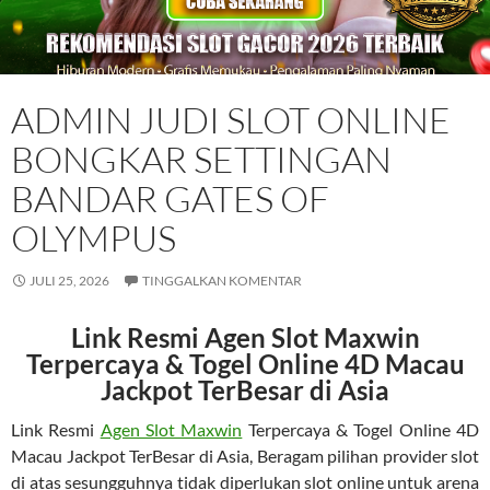
ADMIN JUDI SLOT ONLINE
BONGKAR SETTINGAN
BANDAR GATES OF
OLYMPUS
JULI 25, 2026
TINGGALKAN KOMENTAR
Link Resmi Agen Slot Maxwin
Terpercaya & Togel Online 4D Macau
Jackpot TerBesar di Asia
Link Resmi
Agen Slot Maxwin
Terpercaya & Togel Online 4D
Macau Jackpot TerBesar di Asia, Beragam pilihan provider slot
di atas sesungguhnya tidak diperlukan slot online untuk arena