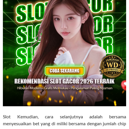
Slot Kemudian, cara selanjutnya adalah bersama
menyesuaikan bet yang di miliki bersama dengan jumlah chip