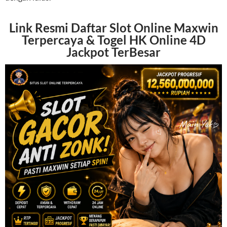
Link Resmi Daftar Slot Online Maxwin
Terpercaya & Togel HK Online 4D
Jackpot TerBesar