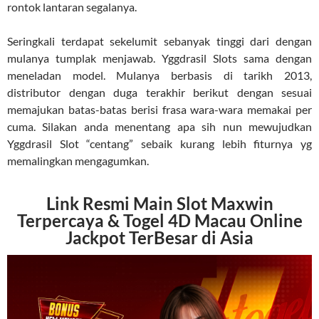
rontok lantaran segalanya.
Seringkali terdapat sekelumit sebanyak tinggi dari dengan
mulanya tumplak menjawab. Yggdrasil Slots sama dengan
meneladan model. Mulanya berbasis di tarikh 2013,
distributor dengan duga terakhir berikut dengan sesuai
memajukan batas-batas berisi frasa wara-wara memakai per
cuma. Silakan anda menentang apa sih nun mewujudkan
Yggdrasil Slot “centang” sebaik kurang lebih fiturnya yg
memalingkan mengagumkan.
Link Resmi Main Slot Maxwin
Terpercaya & Togel 4D Macau Online
Jackpot TerBesar di Asia