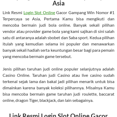
Asia
Link Resmi
Login Slot Online
Gacor Gampang Win Nomor #1
Terpercaya se Asia, Pertama Kamu bisa mengikuti dan
mencoba bermain judi bola online. Banyak sekali pilihan
vendor atau provider game bola yang kami sajikan di sini salah
satu di antaranya adalah sbobet dan Saba sport. Kedua pilihan
itulah yang kemudian selama ini populer dan menawarkan
banyak sekali hadiah serta keuntungan besar bagi para pemain
yang mencoba bermain game tersebut.
Jenis pilihan taruhan judi online populer selanjutnya adalah
Casino Online. Taruhan judi Casino atau live casino sudah
terkenal sejak lama dan bakal jadi pilihan menarik untuk bisa
dimainkan karena banyak koleksi pilihannya. Misalnya Kamu
bisa mencoba bermain game taruhan judi roulette, baccarat
online, dragon Tiger, blackjack, dan lain sebagainya.
Link Resmi Login Slot Online Gacor