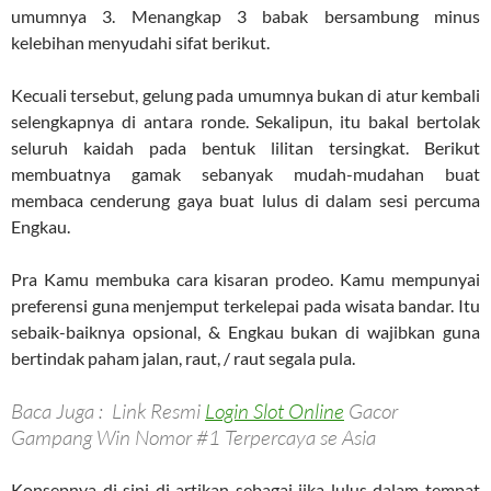
umumnya 3. Menangkap 3 babak bersambung minus
kelebihan menyudahi sifat berikut.
Kecuali tersebut, gelung pada umumnya bukan di atur kembali
selengkapnya di antara ronde. Sekalipun, itu bakal bertolak
seluruh kaidah pada bentuk lilitan tersingkat. Berikut
membuatnya gamak sebanyak mudah-mudahan buat
membaca cenderung gaya buat lulus di dalam sesi percuma
Engkau.
Pra Kamu membuka cara kisaran prodeo. Kamu mempunyai
preferensi guna menjemput terkelepai pada wisata bandar. Itu
sebaik-baiknya opsional, & Engkau bukan di wajibkan guna
bertindak paham jalan, raut, / raut segala pula.
Baca Juga : Link Resmi
Login Slot Online
Gacor
Gampang Win Nomor #1 Terpercaya se Asia
Konsepnya di sini di artikan sebagai jika lulus dalam tempat