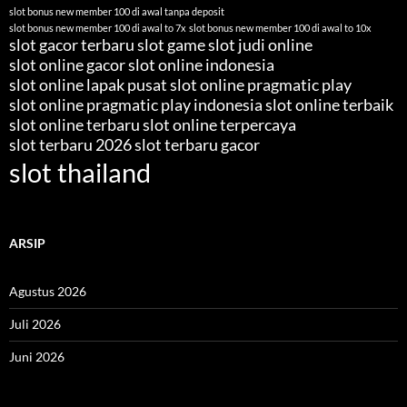
slot bonus new member 100 di awal tanpa deposit
slot bonus new member 100 di awal to 7x
slot bonus new member 100 di awal to 10x
slot gacor terbaru
slot game
slot judi online
slot online gacor
slot online indonesia
slot online lapak pusat
slot online pragmatic play
slot online pragmatic play indonesia
slot online terbaik
slot online terbaru
slot online terpercaya
slot terbaru 2026
slot terbaru gacor
slot thailand
ARSIP
Agustus 2026
Juli 2026
Juni 2026