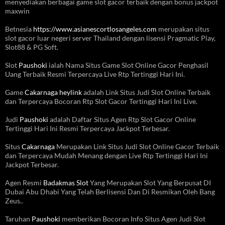
menyediakan berbagai game slot gacor terbaik dengan bonus jackpot
maxwin
Betnesia
https://www.asianescortlosangeles.com
merupakan situs
slot gacor luar negeri server Thailand dengan lisensi Pragmatic Play,
Slot88 & PG Soft.
Slot
Paushoki
ialah Nama Situs Game Slot Online Gacor Penghasil
Uang Terbaik Resmi Terpercaya Live Rtp Tertinggi Hari Ini.
Game
Cakarnaga heylink
adalah Link Situs Judi Slot Online Terbaik
dan Terpercaya Bocoran Rtp Slot Gacor Tertinggi Hari Ini Live.
Judi
Paushoki
adalah Daftar Situs Agen Rtp Slot Gacor Online
Tertinggi Hari Ini Resmi Terpercaya Jackpot Terbesar.
Situs
Cakarnaga
Merupakan Link Situs Judi Slot Online Gacor Terbaik
dan Terpercaya Mudah Menang dengan Live Rtp Tertinggi Hari Ini
Jackpot Terbesar.
Agen Resmi
Badakmas Slot
Yang Merupakan Slot Yang Berpusat DI
Dubai Abu Dhabi Yang Telah Berlisensi Dan Di Resmikan Oleh Bang
Zeus..
Taruhan
Paushoki
memberikan Bocoran Info Situs Agen Judi Slot