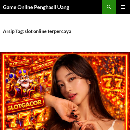
Cari
Game Online Penghasil Uang
LANGSUNG
MENU
KE
UTAMA
ISI
Arsip Tag: slot online terpercaya