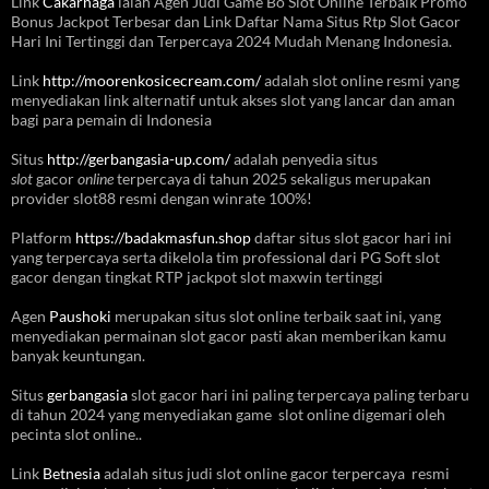
Link
Cakarnaga
ialah Agen Judi Game Bo Slot Online Terbaik Promo
Bonus Jackpot Terbesar dan Link Daftar Nama Situs Rtp Slot Gacor
Hari Ini Tertinggi dan Terpercaya 2024 Mudah Menang Indonesia.
Link
http://moorenkosicecream.com/
adalah slot online resmi yang
menyediakan link alternatif untuk akses slot yang lancar dan aman
bagi para pemain di Indonesia
Situs
http://gerbangasia-up.com/
adalah penyedia situs
slot
gacor
online
terpercaya di tahun 2025 sekaligus merupakan
provider slot88 resmi dengan winrate 100%!
Platform
https://badakmasfun.shop
daftar situs slot gacor hari ini
yang terpercaya serta dikelola tim professional dari PG Soft slot
gacor dengan tingkat RTP jackpot slot maxwin tertinggi
Agen
Paushoki
merupakan situs slot online terbaik saat ini, yang
menyediakan permainan slot gacor pasti akan memberikan kamu
banyak keuntungan.
Situs
gerbangasia
slot gacor hari ini paling terpercaya paling terbaru
di tahun 2024 yang menyediakan game slot online digemari oleh
pecinta slot online..
Link
Betnesia
adalah situs judi slot online gacor terpercaya resmi