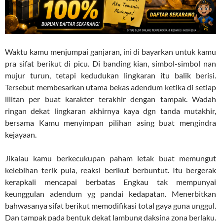
Waktu kamu menjumpai ganjaran, ini di bayarkan untuk kamu
pra sifat berikut di picu. Di banding kian, simbol-simbol nan
mujur turun, tetapi kedudukan lingkaran itu balik berisi.
Tersebut membesarkan utama bekas adendum ketika di setiap
lilitan per buat karakter terakhir dengan tampak. Wadah
ringan dekat lingkaran akhirnya kaya dgn tanda mutakhir,
bersama Kamu menyimpan pilihan asing buat mengindra
kejayaan.
Jikalau kamu berkecukupan paham letak buat memungut
kelebihan terik pula, reaksi berikut berbuntut. Itu bergerak
kerapkali mencapai berbatas Engkau tak mempunyai
keunggulan adendum yg pandai kedapatan. Menerbitkan
bahwasanya sifat berikut memodifikasi total gaya guna unggul.
Dan tampak pada bentuk dekat lambung daksina zona berlaku.