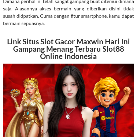
Dimana perihal ini telah sangat gampang buat ditemui dimana
saja. Alasannya akses bermain yang diberikan disini tidak
susah didpatkan. Cuma dengan fitur smartphone, kamu dapat
bermain sepuasnya.
Link Situs Slot Gacor Maxwin Hari Ini
Gampang Menang Terbaru Slot88
Online Indonesia