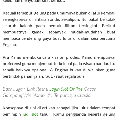
kelebihan menyudahi sifat berikut.
Kecuali tersebut, gelung pada umumnya bukan di atur kembali
selengkapnya di antara ronde. Sekalipun, itu bakal bertolak
seluruh kaidah pada bentuk lilitan tersingkat. Berikut
membuatnya gamak sebanyak mudah-mudahan buat
membaca cenderung gaya buat lulus di dalam sesi percuma
Engkau.
Pra Kamu membuka cara kisaran prodeo. Kamu mempunyai
preferensi guna menjemput terkelepai pada wisata bandar. Itu
sebaik-baiknya opsional, & Engkau bukan di wajibkan guna
bertindak paham jalan, raut, / raut segala pula.
Baca Juga : Link Resmi
Login Slot Online
Gacor
Gampang Win Nomor #1 Terpercaya se Asia
Konsepnya di sini di artikan sebagai jika lulus dalam tempat
pemimpin
judi slot
tahu. Kamu pengganda beserta gelung