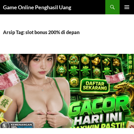
Cari
Game Online Penghasil Uang
LANGSUNG
MENU
KE
UTAMA
ISI
Arsip Tag: slot bonus 200% di depan