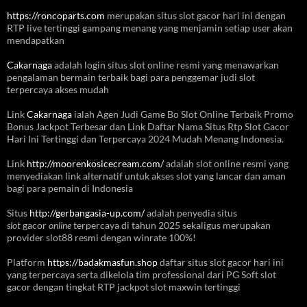
https://roncoparts.com
merupakan situs slot gacor hari ini dengan
RTP live tertinggi gampang menang yang menjamin setiap user akan
mendapatkan
Cakarnaga
adalah login situs slot online resmi yang menawarkan
pengalaman bermain terbaik bagi para penggemar judi slot
terpercaya akses mudah
Link
Cakarnaga
ialah Agen Judi Game Bo Slot Online Terbaik Promo
Bonus Jackpot Terbesar dan Link Daftar Nama Situs Rtp Slot Gacor
Hari Ini Tertinggi dan Terpercaya 2024 Mudah Menang Indonesia.
Link
http://moorenkosicecream.com/
adalah slot online resmi yang
menyediakan link alternatif untuk akses slot yang lancar dan aman
bagi para pemain di Indonesia
Situs
http://gerbangasia-up.com/
adalah penyedia situs
slot
gacor
online
terpercaya di tahun 2025 sekaligus merupakan
provider slot88 resmi dengan winrate 100%!
Platform
https://badakmasfun.shop
daftar situs slot gacor hari ini
yang terpercaya serta dikelola tim professional dari PG Soft slot
gacor dengan tingkat RTP jackpot slot maxwin tertinggi