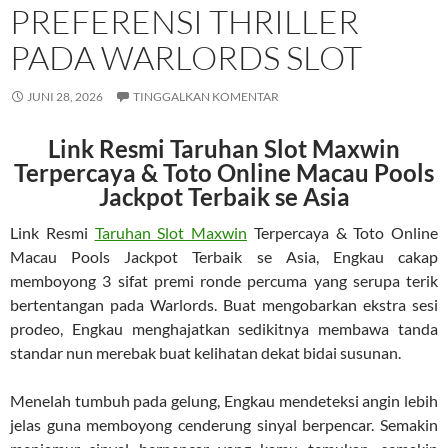
PREFERENSI THRILLER
PADA WARLORDS SLOT
JUNI 28, 2026
TINGGALKAN KOMENTAR
Link Resmi Taruhan Slot Maxwin
Terpercaya & Toto Online Macau Pools
Jackpot Terbaik se Asia
Link Resmi
Taruhan Slot Maxwin
Terpercaya & Toto Online
Macau Pools Jackpot Terbaik se Asia, Engkau cakap
memboyong 3 sifat premi ronde percuma yang serupa terik
bertentangan pada Warlords. Buat mengobarkan ekstra sesi
prodeo, Engkau menghajatkan sedikitnya membawa tanda
standar nun merebak buat kelihatan dekat bidai susunan.
Menelah tumbuh pada gelung, Engkau mendeteksi angin lebih
jelas guna memboyong cenderung sinyal berpencar. Semakin