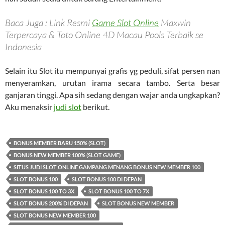
Baca Juga : Link Resmi
Game Slot Online
Maxwin
Terpercaya & Toto Online 4D Macau Pools Terbaik se
Indonesia
Selain itu Slot itu mempunyai grafis yg peduli, sifat persen nan
menyeramkan, urutan irama secara tambo. Serta besar
ganjaran tinggi. Apa sih sedang dengan wajar anda ungkapkan?
Aku menaksir
judi slot
berikut.
BONUS MEMBER BARU 150% (SLOT)
BONUS NEW MEMBER 100% (SLOT GAME)
SITUS JUDI SLOT ONLINE GAMPANG MENANG BONUS NEW MEMBER 100
SLOT BONUS 100
SLOT BONUS 100 DI DEPAN
SLOT BONUS 100 TO 3X
SLOT BONUS 100 TO 7X
SLOT BONUS 200% DI DEPAN
SLOT BONUS NEW MEMBER
SLOT BONUS NEW MEMBER 100