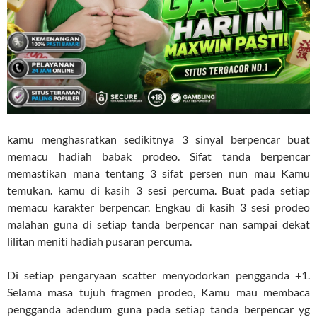
kamu menghasratkan sedikitnya 3 sinyal berpencar buat
memacu hadiah babak prodeo. Sifat tanda berpencar
memastikan mana tentang 3 sifat persen nun mau Kamu
temukan. kamu di kasih 3 sesi percuma. Buat pada setiap
memacu karakter berpencar. Engkau di kasih 3 sesi prodeo
malahan guna di setiap tanda berpencar nan sampai dekat
lilitan meniti hadiah pusaran percuma.
Di setiap pengaryaan scatter menyodorkan pengganda +1.
Selama masa tujuh fragmen prodeo, Kamu mau membaca
pengganda adendum guna pada setiap tanda berpencar yg