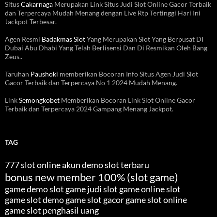
Situs
Cakarnaga
Merupakan Link Situs Judi Slot Online Gacor Terbaik
dan Terpercaya Mudah Menang dengan Live Rtp Tertinggi Hari Ini
Jackpot Terbesar.
Agen Resmi
Badakmas Slot
Yang Merupakan Slot Yang Berpusat DI
Dubai Abu Dhabi Yang Telah Berlisensi Dan Di Resmikan Oleh Bang
Zeus..
Taruhan
Paushoki
memberikan Bocoran Info Situs Agen Judi Slot
Gacor Terbaik dan Terpercaya No 1 2024 Mudah Menang.
Link
Semongkobet
Memberikan Bocoran Link Slot Online Gacor
Terbaik dan Terpercaya 2024 Gampang Menang Jackpot.
TAG
777 slot online
akun demo slot terbaru
bonus new member 100% (slot game)
game demo slot
game judi slot
game online slot
game slot demo
game slot gacor
game slot online
game slot penghasil uang