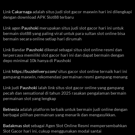
Link
Cakarnaga
adalah situs judi slot gacor maxwin hari ini dilengkapi
dengan download APK Slot88 terbaru
Link agen
Paushoki
merupakan situs judi slot gacor hari ini untuk
bermain slot88 yang paling viral untuk para sultan slot online bisa
bermain secara online setiap hari dirumah
Link Bandar
Paushoki
dikenal sebagai situs slot online resmi dan
terpercaya memiliki slot gacor hari ini dan dapat bermain dengan
depo minimal 10k hanya di Paushoki
Link
https://buzdelivery.com/
situs gacor slot online ternaik hari ini
gampang maxwin, rekomendasi permainan resmi gampang menang
Link judi
Paushoki
ialah link situs slot gacor online yang gampang
pecah dan sensational di tahun 2025 rasakan pengalaman bermain
permainan slot yang lengkap
Betnesia
adalah platform terbaik untuk bermain judi online dengan
berbagai pilihan permainan yang menarik dan mengasyikkan.
Badakmas slot
sebagai Agen Slot Online Resmi mempersembahkan
Slot Gacor hari ini, cukup menggunakan modal santai