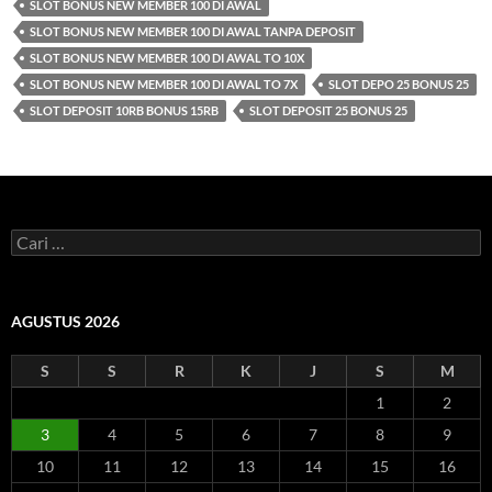
SLOT BONUS NEW MEMBER 100 DI AWAL
SLOT BONUS NEW MEMBER 100 DI AWAL TANPA DEPOSIT
SLOT BONUS NEW MEMBER 100 DI AWAL TO 10X
SLOT BONUS NEW MEMBER 100 DI AWAL TO 7X
SLOT DEPO 25 BONUS 25
SLOT DEPOSIT 10RB BONUS 15RB
SLOT DEPOSIT 25 BONUS 25
C
a
r
i
u
AGUSTUS 2026
n
t
S
S
R
K
J
S
M
u
k
1
2
:
3
4
5
6
7
8
9
10
11
12
13
14
15
16