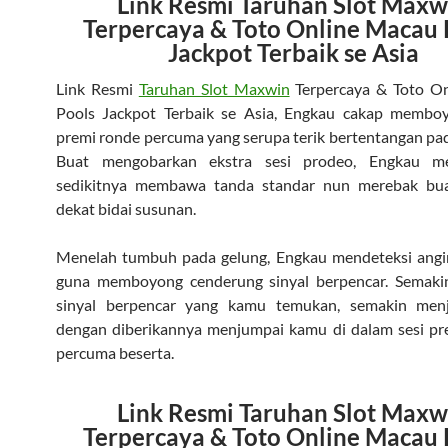
Link Resmi Taruhan Slot Maxw
Terpercaya & Toto Online Macau 
Jackpot Terbaik se Asia
Link Resmi
Taruhan Slot Maxwin
Terpercaya & Toto O
Pools Jackpot Terbaik se Asia, Engkau cakap memboy
premi ronde percuma yang serupa terik bertentangan pa
Buat mengobarkan ekstra sesi prodeo, Engkau me
sedikitnya membawa tanda standar nun merebak bua
dekat bidai susunan.
Menelah tumbuh pada gelung, Engkau mendeteksi angin 
guna memboyong cenderung sinyal berpencar. Semak
sinyal berpencar yang kamu temukan, semakin men
dengan diberikannya menjumpai kamu di dalam sesi pr
percuma beserta.
Link Resmi Taruhan Slot Maxw
Terpercaya & Toto Online Macau 