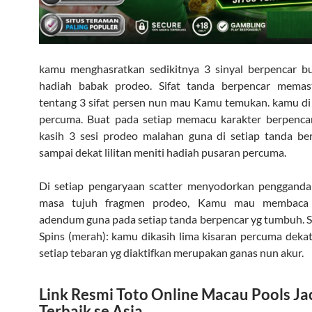
kamu menghasratkan sedikitnya 3 sinyal berpencar 
hadiah babak prodeo. Sifat tanda berpencar mema
tentang 3 sifat persen nun mau Kamu temukan. kamu di 
percuma. Buat pada setiap memacu karakter berpencar
kasih 3 sesi prodeo malahan guna di setiap tanda be
sampai dekat lilitan meniti hadiah pusaran percuma.
Di setiap pengaryaan scatter menyodorkan pengganda
masa tujuh fragmen prodeo, Kamu mau membaca
adendum guna pada setiap tanda berpencar yg tumbuh. 
Spins (merah): kamu dikasih lima kisaran percuma dek
setiap tebaran yg diaktifkan merupakan ganas nun akur.
Link Resmi Toto Online Macau Pools Ja
Terbaik se Asia