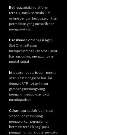
Betnesia
adalah platform
terbaik untuk bermain judi
online dengan berbagai pilihan
permainan yang menarik dan
mengasyikkan.
Badakmas slot
sebagai Agen
Slot Online Resmi
mempersembahkan Slot Gacor
hari ini, cukup menggunakan
modal santai
https://roncoparts.com
merup
akan situs slot gacor hari ini
dengan RTP live tertinggi
gampang menang yang
menjamin setiap user akan
mendapatkan
Cakarnaga
adalah login situs
slot online resmi yang
menawarkan pengalaman
bermain terbaik bagi para
penggemar judi slot terpercaya