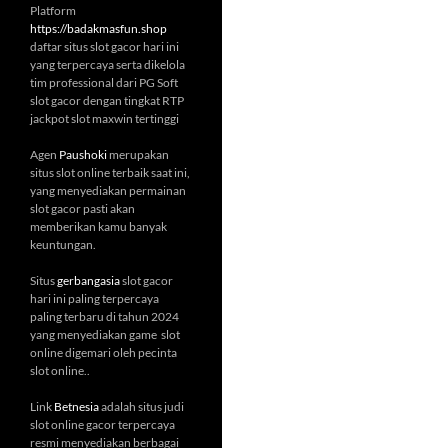
Platform
https://badakmasfun.shop
daftar situs slot gacor hari ini
yang terpercaya serta dikelola
tim professional dari PG Soft
slot gacor dengan tingkat RTP
jackpot slot maxwin tertinggi
Agen
Paushoki
merupakan
situs slot online terbaik saat ini,
yang menyediakan permainan
slot gacor pasti akan
memberikan kamu banyak
keuntungan.
Situs
gerbangasia
slot gacor
hari ini paling terpercaya
paling terbaru di tahun 2024
yang menyediakan game slot
online digemari oleh pecinta
slot online..
Link
Betnesia
adalah situs judi
slot online gacor terpercaya
resmi menyediakan berbagai