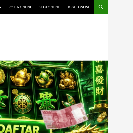
A
POKER ONLINE
SLOT ONLINE
TOGEL ONLINE