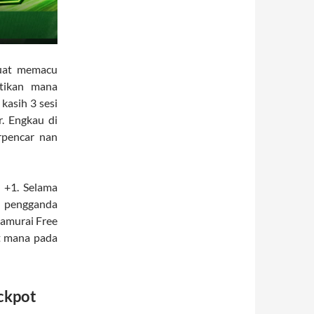
buat memacu
stikan mana
kasih 3 sesi
. Engkau di
rpencar nan
 +1. Selama
 pengganda
Samurai Free
at mana pada
ckpot