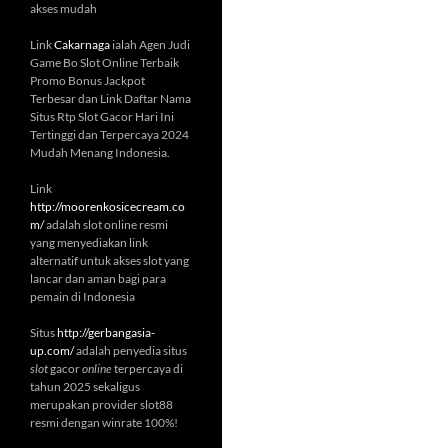
akses mudah
Link
Cakarnaga
ialah Agen Judi
Game Bo Slot Online Terbaik
Promo Bonus Jackpot
Terbesar dan Link Daftar Nama
Situs Rtp Slot Gacor Hari Ini
Tertinggi dan Terpercaya 2024
Mudah Menang Indonesia.
Link
http://moorenkosicecream.co
m/
adalah slot online resmi
yang menyediakan link
alternatif untuk akses slot yang
lancar dan aman bagi para
pemain di Indonesia
Situs
http://gerbangasia-
up.com/
adalah penyedia situs
slot
gacor
online
terpercaya di
tahun 2025 sekaligus
merupakan provider slot88
resmi dengan winrate 100%!