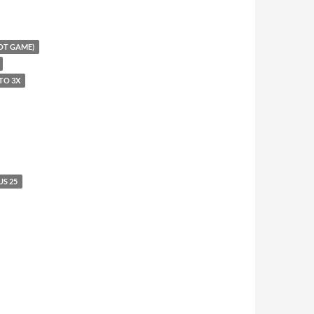
OT GAME)
TO 3X
US 25