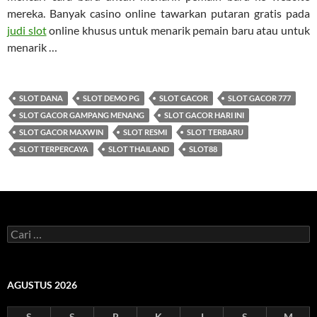
mereka. Banyak casino online tawarkan putaran gratis pada
judi slot
online khusus untuk menarik pemain baru atau untuk
menarik …
SLOT DANA
SLOT DEMO PG
SLOT GACOR
SLOT GACOR 777
SLOT GACOR GAMPANG MENANG
SLOT GACOR HARI INI
SLOT GACOR MAXWIN
SLOT RESMI
SLOT TERBARU
SLOT TERPERCAYA
SLOT THAILAND
SLOT88
C
a
r
i
u
AGUSTUS 2026
n
t
S
S
R
K
J
S
M