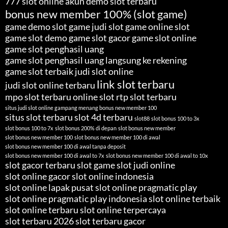
777 slot online
akun demo slot terbaru
bonus new member 100% (slot game)
game demo slot
game judi slot
game online slot
game slot demo
game slot gacor
game slot online
game slot penghasil uang
game slot penghasil uang langsung ke rekening
game slot terbaik
judi slot online
link slot terbaru
judi slot online terbaru
mpo slot terbaru
online slot
rtp slot terbaru
situs judi slot online gampang menang bonus new member 100
situs slot terbaru
slot 4d terbaru
slot88
slot bonus 100 to 3x
slot bonus 100 to 7x
slot bonus 200% di depan
slot bonus new member
slot bonus new member 100
slot bonus new member 100 di awal
slot bonus new member 100 di awal tanpa deposit
slot bonus new member 100 di awal to 7x
slot bonus new member 100 di awal to 10x
slot gacor terbaru
slot game
slot judi online
slot online gacor
slot online indonesia
slot online lapak pusat
slot online pragmatic play
slot online pragmatic play indonesia
slot online terbaik
slot online terbaru
slot online terpercaya
slot terbaru 2026
slot terbaru gacor