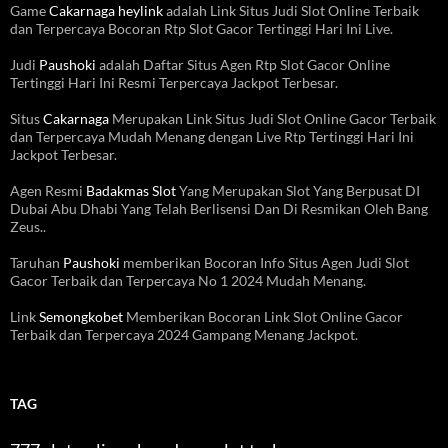
Game
Cakarnaga heylink
adalah Link Situs Judi Slot Online Terbaik
dan Terpercaya Bocoran Rtp Slot Gacor Tertinggi Hari Ini Live.
Judi
Paushoki
adalah Daftar Situs Agen Rtp Slot Gacor Online
Tertinggi Hari Ini Resmi Terpercaya Jackpot Terbesar.
Situs
Cakarnaga
Merupakan Link Situs Judi Slot Online Gacor Terbaik
dan Terpercaya Mudah Menang dengan Live Rtp Tertinggi Hari Ini
Jackpot Terbesar.
Agen Resmi
Badakmas Slot
Yang Merupakan Slot Yang Berpusat DI
Dubai Abu Dhabi Yang Telah Berlisensi Dan Di Resmikan Oleh Bang
Zeus..
Taruhan
Paushoki
memberikan Bocoran Info Situs Agen Judi Slot
Gacor Terbaik dan Terpercaya No 1 2024 Mudah Menang.
Link
Semongkobet
Memberikan Bocoran Link Slot Online Gacor
Terbaik dan Terpercaya 2024 Gampang Menang Jackpot.
TAG