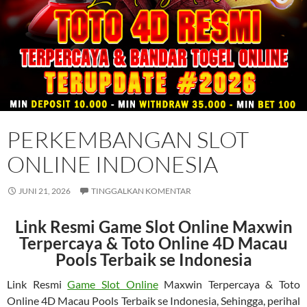
PERKEMBANGAN SLOT
ONLINE INDONESIA
JUNI 21, 2026
TINGGALKAN KOMENTAR
Link Resmi Game Slot Online Maxwin
Terpercaya & Toto Online 4D Macau
Pools Terbaik se Indonesia
Link Resmi
Game Slot Online
Maxwin Terpercaya & Toto
Online 4D Macau Pools Terbaik se Indonesia, Sehingga, perihal