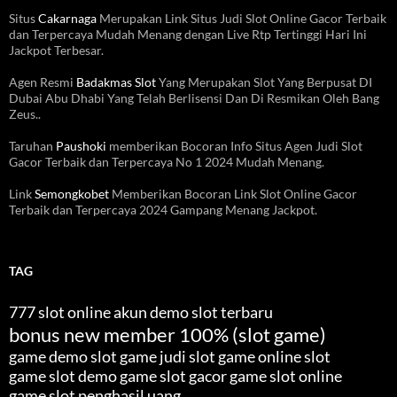
Situs
Cakarnaga
Merupakan Link Situs Judi Slot Online Gacor Terbaik
dan Terpercaya Mudah Menang dengan Live Rtp Tertinggi Hari Ini
Jackpot Terbesar.
Agen Resmi
Badakmas Slot
Yang Merupakan Slot Yang Berpusat DI
Dubai Abu Dhabi Yang Telah Berlisensi Dan Di Resmikan Oleh Bang
Zeus..
Taruhan
Paushoki
memberikan Bocoran Info Situs Agen Judi Slot
Gacor Terbaik dan Terpercaya No 1 2024 Mudah Menang.
Link
Semongkobet
Memberikan Bocoran Link Slot Online Gacor
Terbaik dan Terpercaya 2024 Gampang Menang Jackpot.
TAG
777 slot online
akun demo slot terbaru
bonus new member 100% (slot game)
game demo slot
game judi slot
game online slot
game slot demo
game slot gacor
game slot online
game slot penghasil uang