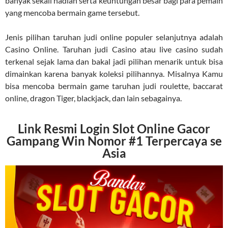
banyak sekali hadiah serta keuntungan besar bagi para pemain
yang mencoba bermain game tersebut.
Jenis pilihan taruhan judi online populer selanjutnya adalah
Casino Online. Taruhan judi Casino atau live casino sudah
terkenal sejak lama dan bakal jadi pilihan menarik untuk bisa
dimainkan karena banyak koleksi pilihannya. Misalnya Kamu
bisa mencoba bermain game taruhan judi roulette, baccarat
online, dragon Tiger, blackjack, dan lain sebagainya.
Link Resmi Login Slot Online Gacor
Gampang Win Nomor #1 Terpercaya se
Asia