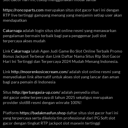
https://roncoparts.com
merupakan situs slot gacor hari ini dengan
RTP live tertinggi gampang menang yang menjamin setiap user akan
mendapatkan
Cakarnaga
adalah login situs slot online resmi yang menawarkan
pengalaman bermain terbaik bagi para penggemar judi slot
terpercaya akses mudah
Link
Cakarnaga
ialah Agen Judi Game Bo Slot Online Terbaik Promo
Bonus Jackpot Terbesar dan Link Daftar Nama Situs Rtp Slot Gacor
Hari Ini Tertinggi dan Terpercaya 2024 Mudah Menang Indonesia.
Link
http://moorenkosicecream.com/
adalah slot online resmi yang
menyediakan link alternatif untuk akses slot yang lancar dan aman
bagi para pemain di Indonesia
Situs
http://gerbangasia-up.com/
adalah penyedia situs
slot
gacor
online
terpercaya di tahun 2025 sekaligus merupakan
provider slot88 resmi dengan winrate 100%!
Platform
https://badakmasfun.shop
daftar situs slot gacor hari ini
yang terpercaya serta dikelola tim professional dari PG Soft slot
gacor dengan tingkat RTP jackpot slot maxwin tertinggi