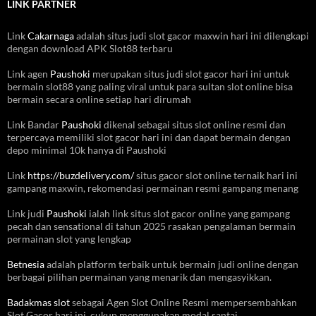
LINK PARTNER
Link
Cakarnaga
adalah situs judi slot gacor maxwin hari ini dilengkapi
dengan download APK Slot88 terbaru
Link agen
Paushoki
merupakan situs judi slot gacor hari ini untuk
bermain slot88 yang paling viral untuk para sultan slot online bisa
bermain secara online setiap hari dirumah
Link Bandar
Paushoki
dikenal sebagai situs slot online resmi dan
terpercaya memiliki slot gacor hari ini dan dapat bermain dengan
depo minimal 10k hanya di Paushoki
Link
https://buzdelivery.com/
situs gacor slot online ternaik hari ini
gampang maxwin, rekomendasi permainan resmi gampang menang
Link judi
Paushoki
ialah link situs slot gacor online yang gampang
pecah dan sensational di tahun 2025 rasakan pengalaman bermain
permainan slot yang lengkap
Betnesia
adalah platform terbaik untuk bermain judi online dengan
berbagai pilihan permainan yang menarik dan mengasyikkan.
Badakmas slot
sebagai Agen Slot Online Resmi mempersembahkan
Slot Gacor hari ini, cukup menggunakan modal santai