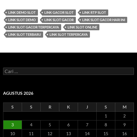
LINK DEMO SLOT
LINK GACOR SLOT
LINK RTP SLOT
LINK SLOT DEMO
LINK SLOT GACOR
LINK SLOT GACOR HARI INI
LINK SLOT GACOR TERPERCAYA
LINK SLOT ONLINE
LINK SLOT TERBARU
LINK SLOT TERPERCAYA
C
a
r
i
u
AGUSTUS 2026
n
t
S
S
R
K
J
S
M
u
k
1
2
:
3
4
5
6
7
8
9
10
11
12
13
14
15
16