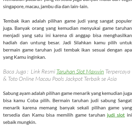
singapore, macau, jambu dia dan lain-lain.
Tembak ikan adalah pilihan game judi yang sangat populer
juga. Banyak orang yang kemudian menyukai game taruhan
menjadi yang satu ini karena di anggap bisa menghasilkan
hadiah dan untung besar. Jadi Silahkan kamu pilih untuk
bermain game taruhan judi tembak ikan sesuai dengan apa
yang Kamu inginkan.
Baca Juga : Link Resmi
Taruhan Slot Maxwin
Terpercaya
& Toto Online Macau Pools Jackpot Terbaik se Asia
Sabung ayam adalah pilihan game menarik yang kemudian juga
bisa kamu Coba pilih. Bermain taruhan judi sabung Sangat
menarik karena memang banyak sekali pilihan game yang
tersedia dan Kamu bisa memilih game taruhan
judi slot
ini
sebaik mungkin.