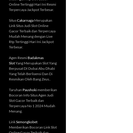
Online Tertinggi Hari Ini Resmi
Terpercaya Jackpot Terbesar.
Situs
Cakarnaga
Merupakan
Link Situs Judi Slot Online
Gacor Terbaik dan Terpercaya
Mudah Menang dengan Live
Rtp Tertinggi Hari Ini Jackpot
Terbesar.
Agen Resmi
Badakmas
Slot
Yang Merupakan Slot Yang
Berpusat DI Dubai Abu Dhabi
Yang Telah Berlisensi Dan Di
Resmikan Oleh Bang Zeus..
Taruhan
Paushoki
memberikan
Bocoran Info Situs Agen Judi
Slot Gacor Terbaik dan
Terpercaya No 1 2024 Mudah
Menang.
Link
Semongkobet
Memberikan Bocoran Link Slot
Online Gacor Terbaik dan