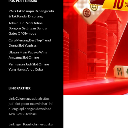
POS-POS TERBARU
RNG Tak Mampu Di pengaruhi
& Tak Pandai Di curangi
Admin Judi Slot Online
Bongkar Settingan Bandar
Gates Of Olympus
Cara Menang Best TopTrend
Dunia Slot Yggdrasil
Ulasan Main Papaya Wins
Amazing Slot Online
Permainan Judi Slot Online
Yang Harus Anda Coba
LINK PARTNER
Link
Cakarnaga
adalah situs
judi slot gacor maxwin hari ini
dilengkapi dengan download
APK Slot88 terbaru
Link agen
Paushoki
merupakan