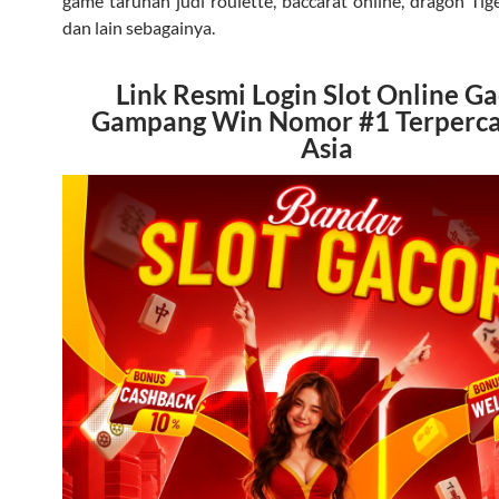
game taruhan judi roulette, baccarat online, dragon Tiger
dan lain sebagainya.
Link Resmi Login Slot Online G
Gampang Win Nomor #1 Terperca
Asia