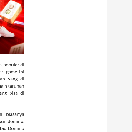
p populer di
ri game ini
an yang di
main taruhan
ang bisa di
i biasanya
upun domino.
atau Domino