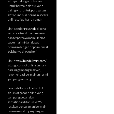
situs judi slot gacor hari ini
untuk bermain slot88 yang
paling viral untuk para sultan
slot online bisa bermain secara
online setiap hari dirumah
Link Bandar
Paushoki
dikenal
sebagai situs slot online resmi
dan terpercaya memiliki slot
gacor hari ini dan dapat
bermain dengan depo minimal
10k hanya di Paushoki
Link
https://buzdelivery.com/
situs gacor slot online ternaik
hari ini gampang maxwin,
rekomendasi permainan resmi
gampang menang
Link judi
Paushoki
ialah link
situs slot gacor online yang
gampang pecah dan
sensational di tahun 2025
rasakan pengalaman bermain
permainan slot yang lengkap