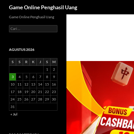
Cari
Game Online Penghasil Uang
Game Online Penghasil Uang
C
a
r
i
u
AGUSTUS 2026
n
t
S
S
R
K
J
S
M
u
1
2
k
:
3
4
5
6
7
8
9
10
11
12
13
14
15
16
17
18
19
20
21
22
23
24
25
26
27
28
29
30
31
« Jul