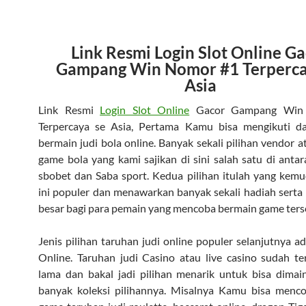
Link Resmi Login Slot Online G
Gampang Win Nomor #1 Terperca
Asia
Link Resmi
Login Slot Online
Gacor Gampang Win
Terpercaya se Asia, Pertama Kamu bisa mengikuti 
bermain judi bola online. Banyak sekali pilihan vendor a
game bola yang kami sajikan di sini salah satu di anta
sbobet dan Saba sport. Kedua pilihan itulah yang kem
ini populer dan menawarkan banyak sekali hadiah sert
besar bagi para pemain yang mencoba bermain game ters
Jenis pilihan taruhan judi online populer selanjutnya a
Online. Taruhan judi Casino atau live casino sudah te
lama dan bakal jadi pilihan menarik untuk bisa dimai
banyak koleksi pilihannya. Misalnya Kamu bisa menc