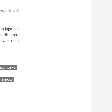
caya & Toto
n juga bisa
narik karena
n Kamu bisa
 SLOT DEMO
T TERBARU