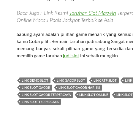
Baca Juga : Link Resmi
Taruhan Slot Maxwin
Terper
Online Macau Pools Jackpot Terbaik se Asia
Sabung ayam adalah pilihan game menarik yang kemudia
kamu Coba pilih. Bermain taruhan judi sabung Sangat me
memang banyak sekali pilihan game yang tersedia da
memilih game taruhan
judi slot
ini sebaik mungkin.
LINK DEMO SLOT
LINK GACOR SLOT
LINK RTP SLOT
LINK
LINK SLOT GACOR
LINK SLOT GACOR HARI INI
LINK SLOT GACOR TERPERCAYA
LINK SLOT ONLINE
LINK SLO
LINK SLOT TERPERCAYA