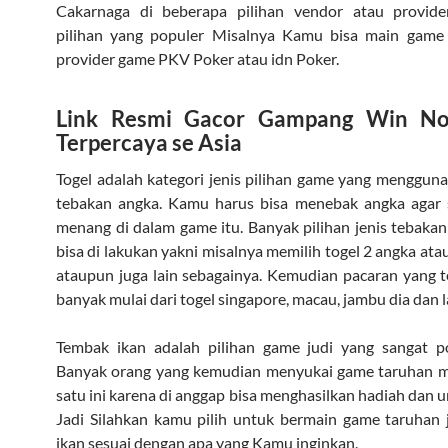
Cakarnaga di beberapa pilihan vendor atau provide
pilihan yang populer Misalnya Kamu bisa main game 
provider game PKV Poker atau idn Poker.
Link Resmi Gacor Gampang Win N
Terpercaya se Asia
Togel adalah kategori jenis pilihan game yang menggu
tebakan angka. Kamu harus bisa menebak angka agar 
menang di dalam game itu. Banyak pilihan jenis tebaka
bisa di lakukan yakni misalnya memilih togel 2 angka ata
ataupun juga lain sebagainya. Kemudian pacaran yang t
banyak mulai dari togel singapore, macau, jambu dia dan la
Tembak ikan adalah pilihan game judi yang sangat po
Banyak orang yang kemudian menyukai game taruhan m
satu ini karena di anggap bisa menghasilkan hadiah dan u
Jadi Silahkan kamu pilih untuk bermain game taruhan 
ikan sesuai dengan apa yang Kamu inginkan.